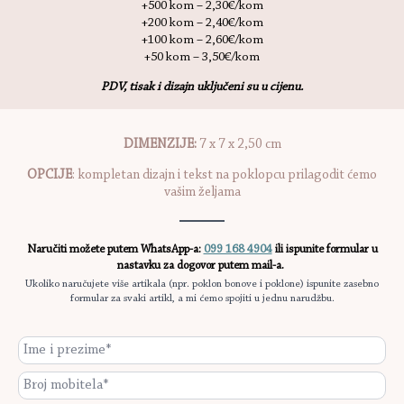
+500 kom – 2,30€/kom
+200 kom – 2,40€/kom
+100 kom – 2,60€/kom
+50 kom – 3,50€/kom
PDV, tisak i dizajn uključeni su u cijenu.
DIMENZIJE:
7 x 7 x 2,50 cm
OPCIJE
: kompletan dizajn i tekst na poklopcu prilagodit ćemo
vašim željama
Naručiti možete putem WhatsApp-a:
099 168 4904
ili ispunite formular u
nastavku za dogovor putem mail-a.
Ukoliko naručujete više artikala (npr. poklon bonove i poklone) ispunite zasebno
formular za svaki artikl, a mi ćemo spojiti u jednu narudžbu.
Ime
i
prezime
Broje
*
mobitela
*