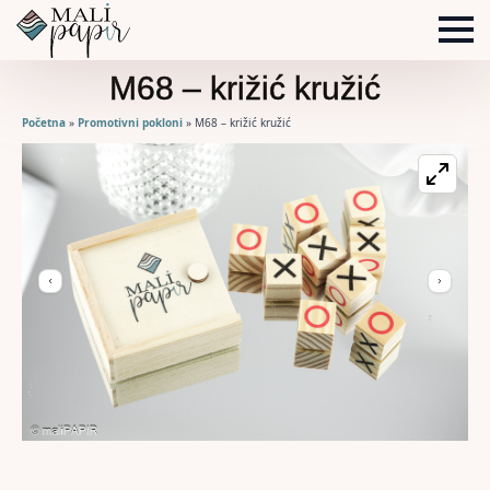
M68 – križić kružić
Početna
»
Promotivni pokloni
»
M68 – križić kružić