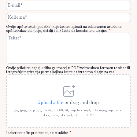
E-
mail
*
Količina
Ovdje upište tekst (podatke) koje želite napisati na odabranom artiklu te
opišite kakav stil (boje, detalji i sl.) želite da koristimo u dizajnu
*
Ovdje priložite logo (ukoliko ga imate) u PDF/vektorskom formatu te skice ili
fotografije inspiracija prema kojima želite da izradimo dizajn za vas
Upload a file
or drag and drop.
jpg, jpeg, jpe, png, gif, webp, ico, tiff, tif, bmp, heic, mp4, m4v, mpeg, mpg, mpe,
docx, docm, , doc, psd, pdf up to 30MB
Izaberite način preuzimanja narudžbe:
*