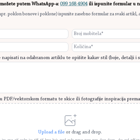
i možete putem WhatsApp-a:
099 168 4904
ili ispunite formular u 
npr. poklon bonove i poklone) ispunite zasebno formular za svaki artikl, 
Broje
mobitela
*
Količina
napisati na odabranom artiklu te opišite kakav stil (boje, detalji i s
u PDF/vektorskom formatu te skice ili fotografije inspiracija prema 
Upload a file
or drag and drop.