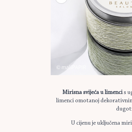
Mirisna svijeća u limenci
s u
limenci omotanoj dekorativnim 
dugotr
U cijenu je uključena mir