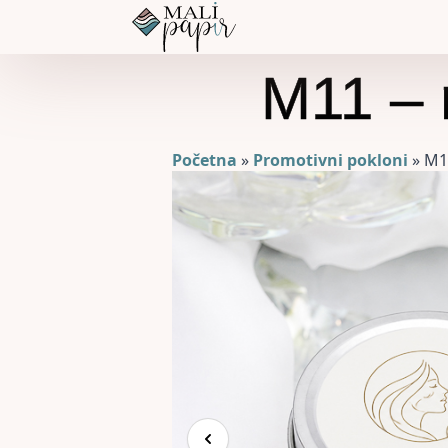
M11 – m
Početna
»
Promotivni pokloni
»
M11