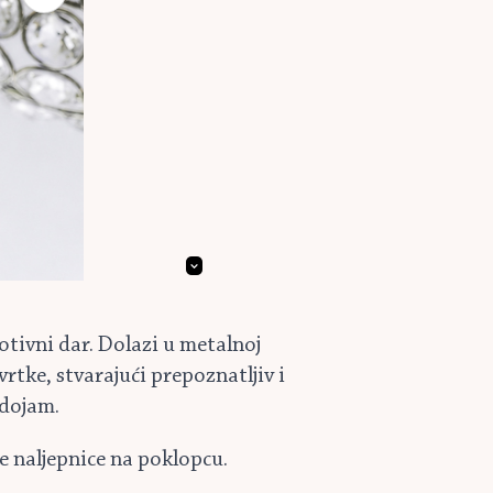
tivni dar. Dolazi u metalnoj
tke, stvarajući prepoznatljiv i
 dojam.
ne naljepnice na poklopcu.