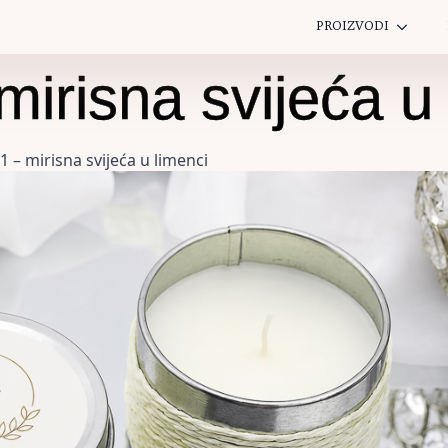
PROIZVODI
irisna svijeća u
 – mirisna svijeća u limenci