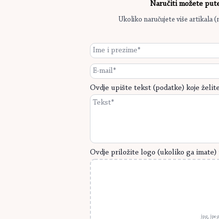
Naručiti možete pu
Ukoliko naručujete više artikala (
Ime
i
prezime
E-
*
mail
*
Ovdje upište tekst (podatke) koje želite 
Ovdje priložite logo (ukoliko ga imate) 
jpg, jpe