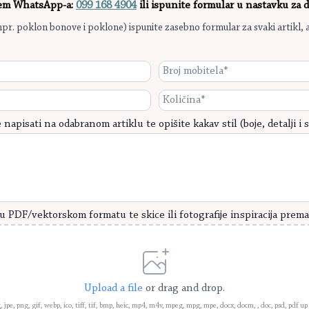
tem WhatsApp-a:
099 168 4904
ili ispunite formular u nastavku za
npr. poklon bonove i poklone) ispunite zasebno formular za svaki artikl, 
Broje
mobitela
*
Količina
napisati na odabranom artiklu te opišite kakav stil (boje, detalji i s
u PDF/vektorskom formatu te skice ili fotografije inspiracija prema 
Upload a file
or drag and drop.
g, jpe, png, gif, webp, ico, tiff, tif, bmp, heic, mp4, m4v, mpeg, mpg, mpe, docx, docm, , doc, psd, pdf u