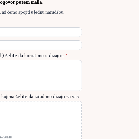
 dogovor putem maila.
a mi ćemo spojiti u jednu narudžbu.
l.) želite da koristimo u dizajnu
*
kojima želite da izradimo dizajn za vas
p to 30MB