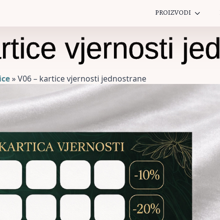
PROIZVODI
rtice vjernosti je
ice
»
V06 – kartice vjernosti jednostrane